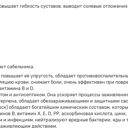
повышает гибкость суставов, выводит солевые отложения
акт сабельника.
 повышает её упругость, обладает противовоспалительн
уляцию крови, снимает боли, очень эффективен при повр
витамина В и D.
ом и антисептиком. Она ускоряет процессы заживления 
ерпена, обладает обеззараживающими и защитными свойс
 воск) обладают богатейшим химическим составом, кото
нов В, витамин А, Е, D, РР, аскорбиновая кислота, цинк,
 и инфекциям, нейтрализуют вредные бактерии, яды и т
заживляющим действием.