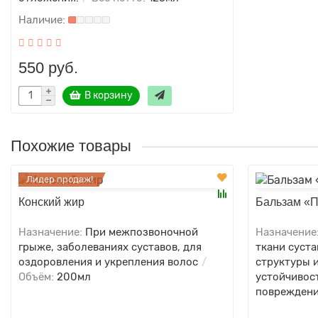
550 руб.
В корзину
Похожие товары
Лидер продаж!
Конский жир
Бальзам «П
Назначение:
При межпозвоночной
Назначение
грыже, заболеваниях суставов, для
ткани суста
оздоровления и укрепления волос
структуры 
Объём:
200мл
устойчивос
повреждени