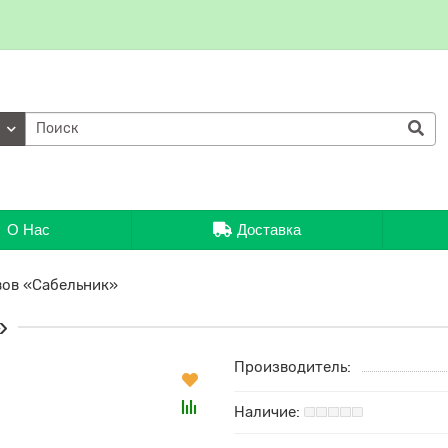
ии
О Нас
Доставка
вов «Сабельник»
»
Производитель: