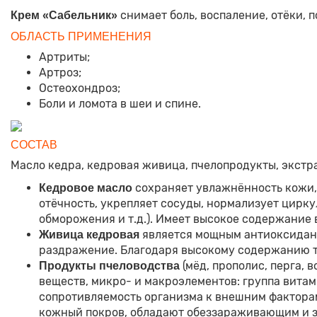
снимает боль, воспаление, отёки, 
Крем «Сабельник»
ОБЛАСТЬ ПРИМЕНЕНИЯ
Артриты;
Артроз;
Остеохондроз;
Боли и ломота в шеи и спине.
СОСТАВ
Масло кедра, кедровая живица, пчелопродукты, экстр
сохраняет увлажнённость кожи,
Кедровое масло
отёчность, укрепляет сосуды, нормализует цирк
обморожения и т.д.). Имеет высокое содержание 
является мощным антиоксидант
Живица кедровая
раздражение. Благодаря высокому содержанию т
(мёд, прополис, перга,
Продукты пчеловодства
веществ, микро- и макроэлементов: группа витами
сопротивляемость организма к внешним факторам
кожный покров, обладают обеззараживающим и 