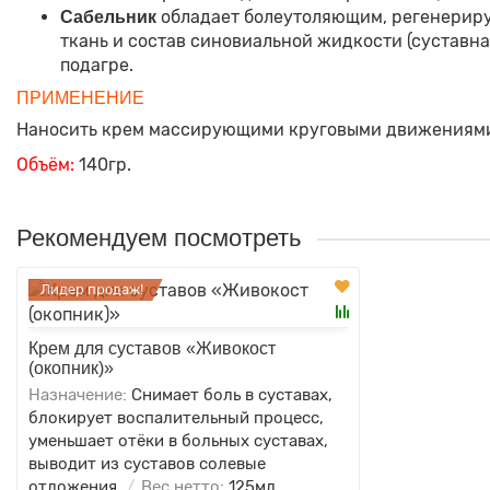
обладает болеутоляющим, регенериру
Сабельник
ткань и состав синовиальной жидкости (суставна
подагре.
ПРИМЕНЕНИЕ
Наносить крем массирующими круговыми движениями на
Объём:
140гр.
Рекомендуем посмотреть
Лидер продаж!
Крем для суставов «Живокост
(окопник)»
Назначение:
Снимает боль в суставах,
блокирует воспалительный процесс,
уменьшает отёки в больных суставах,
выводит из суставов солевые
отложения.
Вес нетто:
125мл