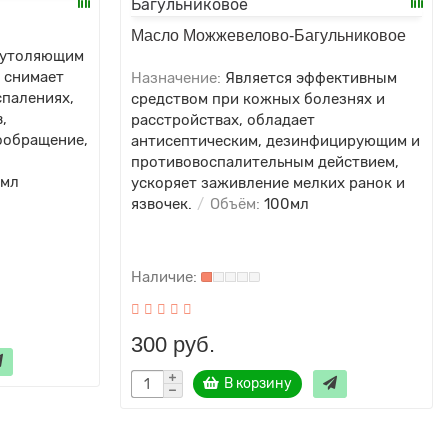
Масло Можжевелово-Багульниковое
еутоляющим
 снимает
Назначение:
Является эффективным
спалениях,
средством при кожных болезнях и
,
расстройствах, обладает
ообращение,
антисептическим, дезинфицирующим и
противовоспалительным действием,
0мл
ускоряет заживление мелких ранок и
язвочек.
Объём:
100мл
300 руб.
В корзину