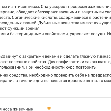
ом и антисептиком. Она ускоряет процессы заживления 
ерпена, обладает обеззараживающими и защитными сво
еств. Органические кислоты, содержащиеся в растении
врежденных тканей. Дубильные вещества имеют вяжущие
ают функции зрения.
ми и бактерицидными свойствами, укрепляет сосуды. Им
15-20 минут с закрытыми веками и сделать глазную гимна
тают полезные свойства. Для профилактики закапывать од
пользования. При необходимости курс повторить.
нию средства, необходимо проверить себя на предраспо
втирания в течение дня не появятся красные пятна, то 