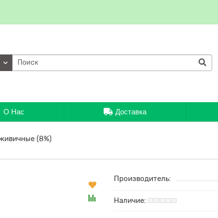
ии
О Нас
Доставка
 живичные (8%)
Производитель: