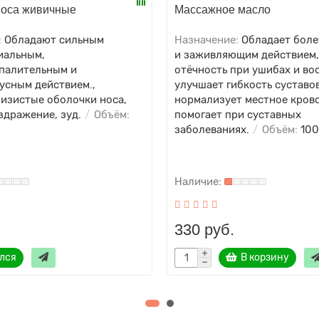
носа живичные
Массажное масло
:
Обладают сильным
Назначение:
Обладает бол
иальным,
и заживляющим действием,
палительным и
отёчность при ушибах и во
усным действием.,
улучшает гибкость суставов
лизистые оболочки носа,
нормализует местное кров
здражение, зуд.
Объём:
помогает при суставных
заболеваниях.
Объём:
10
330 руб.
лся
В корзину