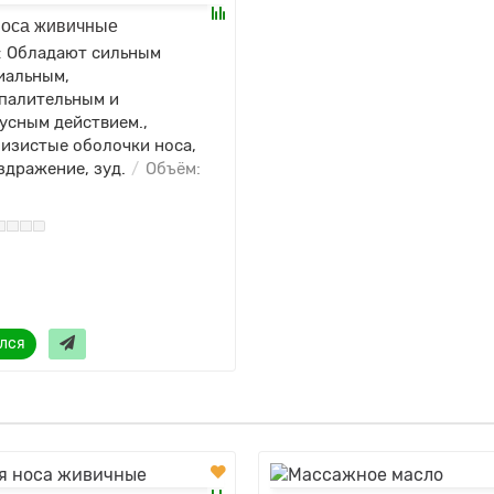
носа живичные
:
Обладают сильным
иальным,
палительным и
усным действием.,
лизистые оболочки носа,
здражение, зуд.
Объём:
лся