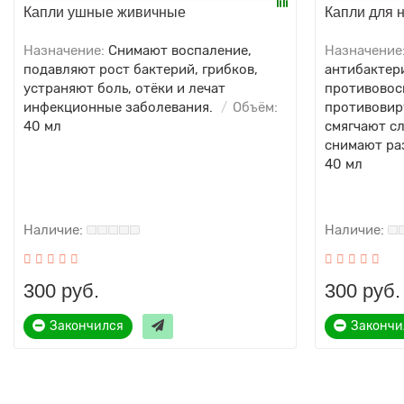
Капли ушные живичные
Капли для 
Назначение:
Снимают воспаление,
Назначение
подавляют рост бактерий, грибков,
антибактер
устраняют боль, отёки и лечат
противовос
инфекционные заболевания.
Объём:
противовир
40 мл
смягчают с
снимают ра
40 мл
300 руб.
300 руб.
Закончился
Закончи