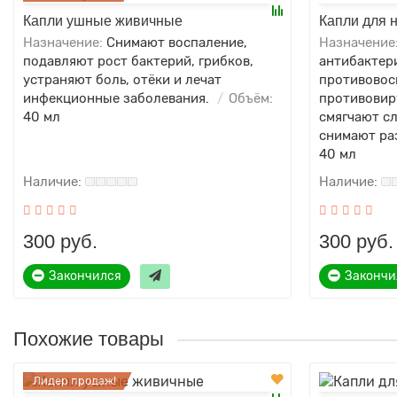
Капли ушные живичные
Капли для 
Назначение:
Снимают воспаление,
Назначение
подавляют рост бактерий, грибков,
антибактер
устраняют боль, отёки и лечат
противовос
инфекционные заболевания.
Объём:
противовир
40 мл
смягчают с
снимают ра
40 мл
300 руб.
300 руб.
Закончился
Закончи
Похожие товары
Лидер продаж!