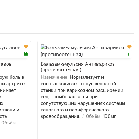
тавов
Бальзам-эмульсия Антиварикоз
(противоотёчная)
рую боль в
Назначение:
Нормализует и
ри артрите,
восстанавливает тонус венозной
снимает
стенки при варикозном расширении
и
вен, тромбозах вен и при
х,
сопутствующих нарушениях системы
 ткани и
венозного и периферического
сть
кровообращения.
Объём:
100мл
Объём: