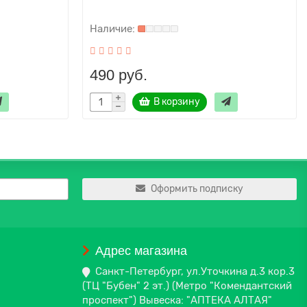
490 руб.
В корзину
Оформить подписку
Адрес магазина
Санкт-Петербург, ул.Уточкина д.3 кор.3
(ТЦ "Бубен" 2 эт.) (Метро "Комендантский
проспект") Вывеска: "АПТЕКА АЛТАЯ"