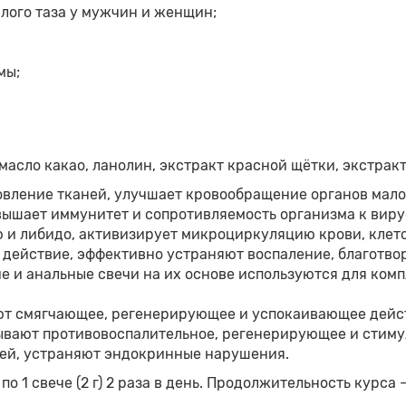
лого таза у мужчин и женщин;
мы;
 масло какао, ланолин, экстракт красной щётки, экстрак
вление тканей, улучшает кровообращение органов малог
ышает иммунитет и сопротивляемость организма к вир
 и либидо, активизирует микроциркуляцию крови, клет
действие, эффективно устраняют воспаление, благотво
е и анальные свечи на их основе используются для комп
т смягчающее, регенерирующее и успокаивающее действ
вают противовоспалительное, регенерирующее и стим
ей, устраняют эндокринные нарушения.
о 1 свече (2 г) 2 раза в день. Продолжительность курса —