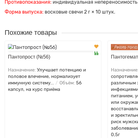
Противопоказания:
индивидуальная непереносимость 
Форма выпуска:
восковые свечи 2 г × 10 штук.
Похожие товары
Лидер прод
Пантопрост (№56)
Пантогемат
Назначение:
Улучшает потенцию и
Назначение
половое влечение, нормализует
сопротивля
иммунную систему...
Объём:
56
различным 
капсул, на курс приёма
инфекциями
питанием, у
или окружа
восстанавл
и эректиль
риск мужск
заболевани
0,5г