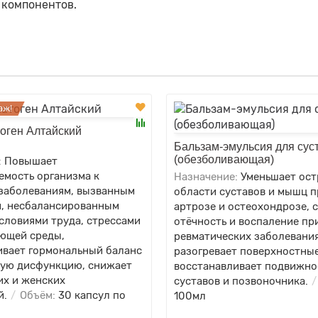
компонентов.
аж!
оген Алтайский
Бальзам-эмульсия для сус
(обезболивающая)
:
Повышает
емость организма к
Назначение:
Уменьшает ост
заболеваниям, вызванным
области суставов и мышц п
, несбалансированным
артрозе и остеохондрозе, 
словиями труда, стрессами
отёчность и воспаление пр
ющей среды,
ревматических заболевания
ивает гормональный баланс
разогревает поверхностные
ную дисфункцию, снижает
восстанавливает подвижно
их и женских
суставов и позвоночника.
й.
Объём:
30 капсул по
100мл