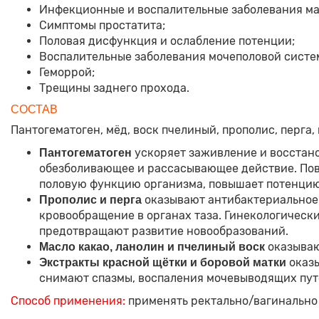
Инфекционные и воспалительные заболевания ма
Симптомы простатита;
Половая дисфункция и ослабление потенции;
Воспалительные заболевания мочеполовой систе
Геморрой;
Трещины заднего прохода.
СОСТАВ
Пантогематоген, мёд, воск пчелиный, прополис, перга,
ускоряет заживление и восстано
Пантогематоген
обезболивающее и рассасывающее действие. Пов
половую функцию организма, повышает потенцию
оказывают антибактериальное 
Прополис и перга
кровообращение в органах таза. Гинекологически
предотвращают развитие новообразований.
оказываю
Масло какао, ланолин и пчелиный воск
оказы
Экстракты красной щётки и боровой матки
снимают спазмы, воспаления мочевыводящих пут
Способ применения:
применять ректально/вагинально п