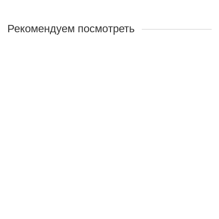
Рекомендуем посмотреть
Пенка для умывания
Назначение:
Мягко очищает кожу, быстро смывает
макияж, смягчает
Объём:
150мл
630 руб.
В корзину
Сыворотка Anti-Age Лифтинг-отбеливание
Назначение:
Устраняет пигментные пятна и придаёт