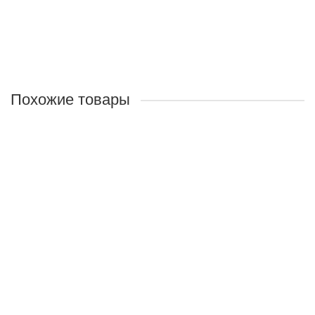
680 руб.
Закончился
Похожие товары
Пенка для умывания
Назначение:
Мягко очищает кожу, быстро смывает
макияж, смягчает
Объём:
150мл
630 руб.
В корзину