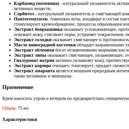
Карбамид (мочевина)
- натуральный увлажнитель активн
активных веществ.
Сорбитол
- натуральный увлажнитель и смягчающий ком
Пантогематоген
. Аминокислоты, входящие в состав пан
стимулируют кровообращение, процессы образования нов
Экстракт боярышника
оказывает успокаивающее, проти
освежает кожу, стягивает поры; устраняет покраснения, 
Экстракт солодки
оказывает смягчающее и противовоспа
Масло виноградной косточки
обладает выраженными у
Экстракт облепихи
богат незаменимыми жирными кислота
Экстракт липы
оказывает смягчающее, увлажняющее, оч
Гиалуронат натрия
активно увлажняет кожу, препятствуе
Экстракт корицы
очищает, тонизирует, придает свежест
Экстракт амаранта
является мощным природным антиокс
также витамины и минералы.
Применение
Крем наносить утром и вечером на предварительно очищенну
Объем:
75 мл
Характеристики