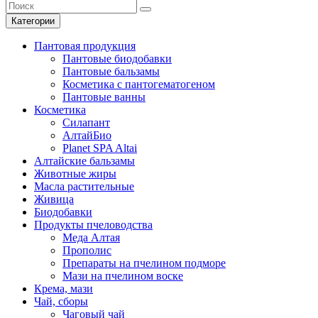
Категории
Пантовая продукция
Пантовые биодобавки
Пантовые бальзамы
Косметика с пантогематогеном
Пантовые ванны
Косметика
Силапант
АлтайБио
Planet SPA Altai
Алтайские бальзамы
Животные жиры
Масла растительные
Живица
Биодобавки
Продукты пчеловодства
Меда Алтая
Прополис
Препараты на пчелином подморе
Мази на пчелином воске
Крема, мази
Чай, сборы
Чаговый чай