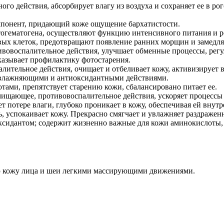
ого действия, абсорбирует влагу из воздуха и сохраняет ее в ро
понент, придающий коже ощущение бархатистости.
тогематогена, осуществляют функцию интенсивного питания и 
ых клеток, предотвращают появление ранних морщин и замедля
вовоспалительное действия, улучшает обменные процессы, регу
оказывает профилактику фотостарения.
лительное действия, очищает и отбеливает кожу, активизирует 
влажняющими и антиоксидантными действиями.
ми, препятствует старению кожи, сбалансировано питает ее.
ищающее, противовоспалительное действия, ускоряет процессы 
т потере влаги, глубоко проникает в кожу, обеспечивая ей внут
ь, успокаивает кожу. Прекрасно смягчает и увлажняет раздражен
идантом; содержит жизненно важные для кожи аминокислоты, 
ю кожу лица и шеи легкими массирующими движениями.