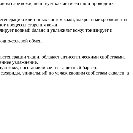
говом слое кожи, действует как антисептик и проводник
регенерацию клеточных систем кожи, макро- и микроэлементы
ют процессы старения кожи.
лирует водный баланс и увлажняет кожу; тонизирует и
водно-солевой обмен.
регенерации ткани, обладает антисептическими свойствами.
реннее увлажнение.
ную кожу, восстанавливает ее защитный барьер.
сахариды, уникальный по увлажняющим свойствам сквален, а