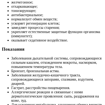
желчегонное;
отхаркивающее;
тонизирующее;
антибактериальное;
нормализует обмен веществ;
ускоряет регенерацию клеток;
замедляет процессы старения;
укрепляет естественные защитные функции организма
(иммунитет);
оказывает седативное воздействие.
Показания
Заболевания дыхательной системы, сопровождающиеся
сильным кашлем, отхождением мокроты, насморком,
повышением температуры тела.
Бронхит, бронхиальная астма.
Заболевания желудочно-кишечного тракта,
сопровождающиеся запорами, спазмами, вздутием,
диареей.
Гастрит, расстройства пищеварения.
Аллергические реакции и связанные с ними
дерматологические проявления: сыпь, раздражения на
коже, зуд.
Для ускорения метаболизма, улучшения обмена веществ,