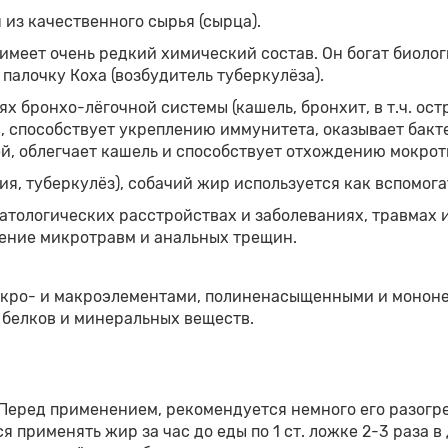
 из качественного сырья (сырца).
 имеет очень редкий химический состав. Он богат биол
палочку Коха (возбудитель туберкулёза).
 бронхо-лёгочной системы (кашель, бронхит, в т.ч. остр
пособствует укреплению иммунитета, оказывает бакте
й, облегчает кашель и способствует отхождению мокрот
я, туберкулёз), собачий жир используется как вспомога
тологических расстройствах и заболеваниях, травмах и
ление микротравм и анальных трещин.
 микро- и макроэлементами, полиненасыщенными и моно
 белков и минеральных веществ.
Перед применением, рекомендуется немного его разогрет
применять жир за час до еды по 1 ст. ложке 2-3 раза в д