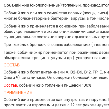
(околопочечный) топлёный, производится
Собачий жир
Собачий жир или жир семейства псовых (песцы, лисы)
многие болезнетворные бактерии, вирусы, в том числе 
Собачий жир применяется в основном при заболеваниях
общеукрепляющими и жаропонижающими свойствами, с
функциональное состояние верхних дыхательных путе
При тяжёлых бронхо-лёгочных заболеваниях (пневмони
Также, собачий жир применяется при различных дерма
обморожения, трещины, укусы и др.), ускоряет зажив
СОСТАВ
Собачий жир богат витаминами А, В2-В6, В12, РР, Е,
Омега 9), цитаминами. Он содержит большой комплекс
Состав:
собачий жир топленый пищевой 100%
ПРИМЕНЕНИЕ
Собачий жир применяется как внутрь, так и наружно. 
профилактики взрослым и детям с 12 лет рекомендуется 