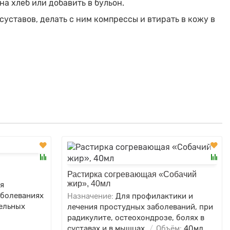
на хлеб или добавить в бульон.
уставов, делать с ним компрессы и втирать в кожу в
Растирка согревающая «Собачий
жир», 40мл
я
аболеваниях
Назначение:
Для профилактики и
тельных
лечения простудных заболеваний, при
радикулите, остеохондрозе, болях в
суставах и в мышцах.
Объём:
40мл