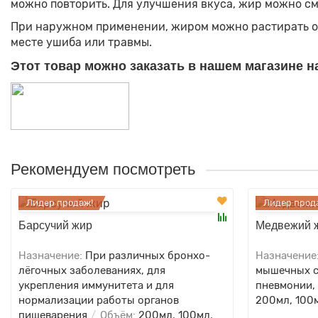
можно повторить. Для улучшения вкуса, жир можно сме
При наружном применении, жиром можно растирать обла
месте ушиба или травмы.
Этот товар можно заказать в нашем магазине на
Рекомендуем посмотреть
Лидер продаж!
Лидер прод
Барсучий жир
Медвежий 
Назначение:
При различных бронхо-
Назначение
лёгочных заболеваниях, для
мышечных с
укрепления иммунитета и для
пневмонии,
нормализации работы органов
200мл, 100м
пищеварения
Объём:
200мл, 100мл,