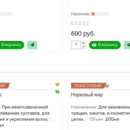
690 руб.
В корзину
В корзину
аж!
Лидер продаж!
р
Норковый жир
:
При межпозвоночной
Назначение:
Для заживлени
леваниях суставов, для
трещин, ожогов, в космети
ия и укрепления волос
целях.
Объём:
200мл
мл