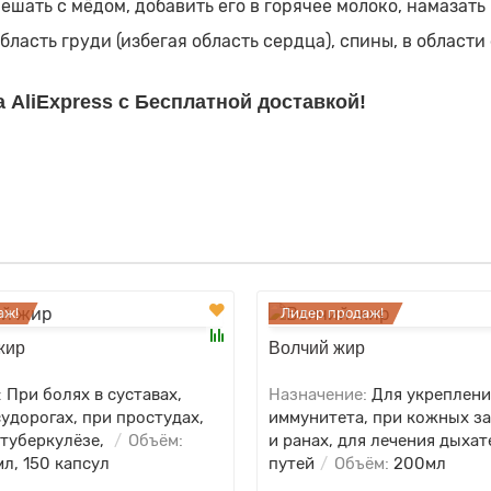
шать с мёдом, добавить его в горячее молоко, намазать 
сть груди (избегая область сердца), спины, в области с
 AliExpress с Бесплатной доставкой!
аж!
Лидер продаж!
жир
Волчий жир
:
При болях в суставах,
Назначение:
Для укреплени
удорогах, при простудах,
иммунитета, при кожных з
 туберкулёзе,
Объём:
и ранах, для лечения дыха
л, 150 капсул
путей
Объём:
200мл