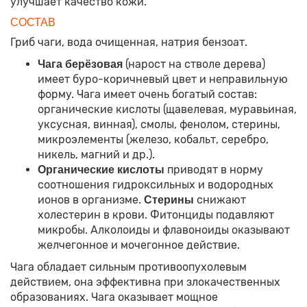
улучшает качество кожи.
СОСТАВ
Гриб чаги, вода очищенная, натрия бензоат.
(нарост на стволе дерева)
Чага берёзовая
имеет буро-коричневый цвет и неправильную
форму. Чага имеет очень богатый состав:
органические кислоты (щавелевая, муравьиная,
уксусная, винная), смолы, фенолом, стерины,
микроэлементы (железо, кобальт, серебро,
никель, магний и др.).
приводят в норму
Органические кислоты
соотношения гидроксильных и водородных
ионов в организме.
снижают
Стерины
холестерин в крови. Фитонциды подавляют
микробы. Алколоиды и флавоноиды оказывают
желчегонное и мочегонное действие.
Чага обладает сильным противоопухолевым
действием, она эффективна при злокачественных
образованиях. Чага оказывает мощное