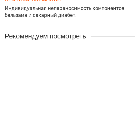
Индивидуальная непереносимость компонентов
бальзама и сахарный диабет.
Рекомендуем посмотреть
Лидер продаж!
Гепащит
Назначение:
Способствует улучшению работы печени,
восстанавливает её клетки, оказывает
противовоспалительное, спазмолитическое,
желчегонное действие.
Объём:
60 капсул по 480мг
580 руб.
Закончился