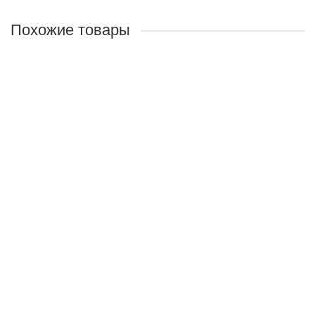
Похожие товары
Бальзам Панто Люкс №1 (При бронхите)
Назначение:
Оказывает мягчительное,
противовоспалительное, антисептическое и
отхаркивающее действие.
Объём:
250мл
520 руб.
Закончился
Бальзам Панто Люкс №4 (Антистресс)