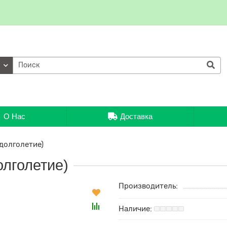
ии
О Нас
Доставка
долголетие)
лголетие)
Производитель: