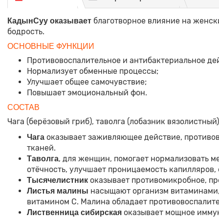
благотворное влияние на женски
КадынСуу оказывает
бодрость.
ОСНОВНЫЕ ФУНКЦИИ
Противовоспалительное и антибактериальное дей
Нормализует обменные процессы;
Улучшает общее самочувствие;
Повышает эмоциональный фон.
СОСТАВ
Чага (берёзовый гриб), таволга (лобазник вязолистный
оказывает заживляющее действие, противов
Чага
тканей.
, для женщин, помогает нормализовать м
Таволга
отёчность, улучшает проницаемость капилляров,
оказывает противомикробное, пр
Тысячелистник
насыщают организм витаминами,
Листья малины
витамином С. Малина обладает противовоспалит
оказывает мощное имму
Лиственница сибирская