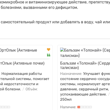
вомикробное и витаминизирующее действие, препятству
с болезнями, вызванными его дефицитом.
к самостоятельный продукт или добавлять в воду, чай ил
тОлык (Активные почки)
Бальзам «Толонай» (Серд
талисман)
:
Нормализация работы
Назначение:
Улучшает фун
тельной системы, помогает
состояние сердечно-сосуд
ой недостаточности и
системы, нормализует арт
ой болезни.
Объём:
давление, сердечный ритм,
успокаивающее действие.
250мл