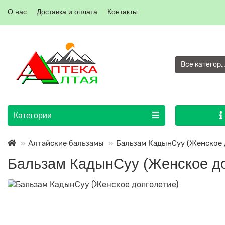
О нас
Доставка и оплата
Контакты
Все категор
Категории
Алтайские бальзамы
Бальзам КадынСуу (Женское 
Бальзам КадынСуу (Женское до