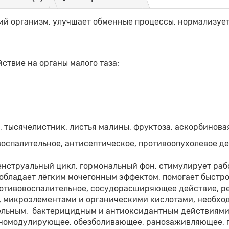
й организм, улучшает обменные процессы, нормализует 
ствие на органы малого таза;
), тысячелистник, листья малины, фруктоза, аскорбинова
оспалительное, антисептическое, противоопухолевое де
енструальный цикл, гормональный фон, стимулирует ра
 обладает лёгким мочегонным эффектом, помогает быстр
отивовоспалительное, сосудорасширяющее действие, ре
 микроэлементами и органическими кислотами, необход
ельным, бактерицидным и антиоксидантным действиями
номодулирующее, обезболивающее, ранозаживляющее, п