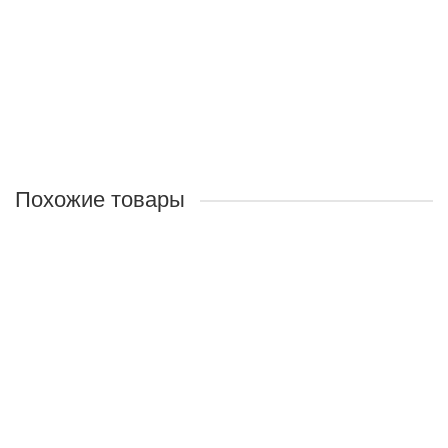
1
660 руб.
В корзину
Похожие товары
Лидер продаж!
Норковый жир
Назначение:
Для заживления ран, трещин, ожогов, в
косметических целях.
Объём:
200мл
1
660 руб.