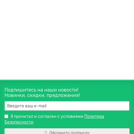
Обладает хорошим разогревающим действием,
улучшает местное кровообращение, снимает боль и
отёки.
Объём:
40мл
250 руб.
Закончился
Подпишитесь на наши новости!
Новинки, скидки, предложения!
Я прочитал и согласен с условиями
Политика
Безопасности
Оформить подписку