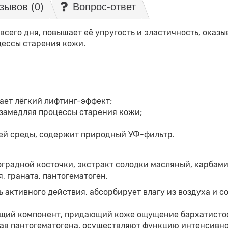
зывов (0)
Вопрос-ответ
сего дня, повышает её упругость и эластичность, оказы
цессы старения кожи.
ает лёгкий лифтинг-эффект;
 замедляя процессы старения кожи;
ей среды, содержит природный УФ-фильтр.
градной косточки, экстракт солодки масляный, карбами
я, граната, пантогематоген.
 активного действия, абсорбирует влагу из воздуха и со
ющий компонент, придающий коже ощущение бархатисто
тав пантогематогена, осуществляют функцию интенсивно