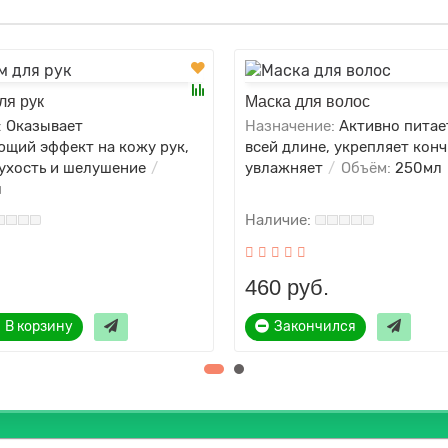
ля рук
Маска для волос
:
Оказывает
Назначение:
Активно питае
щий эффект на кожу рук,
всей длине, укрепляет конч
сухость и шелушение
увлажняет
Объём:
250мл
л
460 руб.
В корзину
Закончился