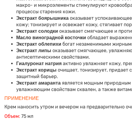
макро- и микроэлементы стимулируют кровообра
процессы старения кожи.
оказывает успокаивающее,
Экстракт боярышника
кожу; тонизирует и освежает кожу, стягивает по
оказывает смягчающее и против
Экстракт солодки
обладает выражен
Масло виноградной косточки
богат незаменимыми жирными 
Экстракт облепихи
оказывает смягчающее, увлажняющ
Экстракт липы
антисептическими свойствами.
активно увлажняет кожу, преп
Гиалуронат натрия
очищает, тонизирует, придает 
Экстракт корицы
защитный барьер.
является мощным природным а
Экстракт амаранта
увлажняющим свойствам сквален, а также витам
ПРИМЕНЕНИЕ
Крем наносить утром и вечером на предварительно 
Объем:
75 мл