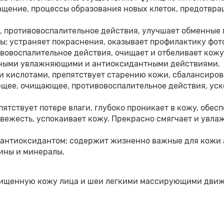
щение, процессы образования новых клеток, предотвр
 противовоспалительное действия, улучшает обменные 
ры; устраняет покраснения, оказывает профилактику фот
овоспалительное действия, очищает и отбеливает кожу
ными увлажняющими и антиоксидантными действиями.
кислотами, препятствует старению кожи, сбалансирова
ее, очищающее, противовоспалительное действия, уско
ятствует потере влаги, глубоко проникает в кожу, обес
свежесть, успокаивает кожу. Прекрасно смягчает и увл
нтиоксидантом; содержит жизненно важные для кожи а
ины и минералы.
очищенную кожу лица и шеи легкими массирующими дви