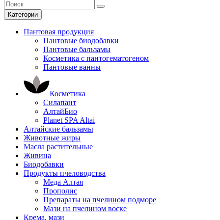
Категории
Пантовая продукция
Пантовые биодобавки
Пантовые бальзамы
Косметика с пантогематогеном
Пантовые ванны
Косметика
Силапант
АлтайБио
Planet SPA Altai
Алтайские бальзамы
Животные жиры
Масла растительные
Живица
Биодобавки
Продукты пчеловодства
Меда Алтая
Прополис
Препараты на пчелином подморе
Мази на пчелином воске
Крема, мази