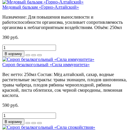
Медовый бальзам «Горно-Алтайский»
Назначение:
Для повышения выносливости и
работоспособности организма, усиливает сопротивляемость
организма к неблагоприятным воздействиям.
Объём:
250мл
390 руб.
В корзину
Сироп безалкогольный «Сила иммунитета»
Вес нетто:
250мл
Состав:
Мёд алтайский, сахар, водные
растительные экстракты: травы эхинацеи, плодов шиповника,
травы чабреца, плодов рябины черноплодной, рябины
красной, листа облепихи, сок черной смородины, лимонная
кислота.
590 руб.
В корзину