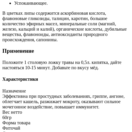
Успокаивающее.
В цветках липы содержится аскорбиновая кислота,
флавоновые гликозиды, талицин, каротин, большое
количество эфирных масел, минеральные соли (магний,
железо, кальций и калий), органические кислоты, дубильные
вещества, флавоноиды, антиоксиданты природного
происхождения, сапонины.
Применение
Положите 1 столовую ложку травы на 0,5л. кипятка, дайте
настояться 10-15 минут. Добавьте по вкусу мёд.
Характеристики
Назначение
Эффективна при простудных заболеваниях, гриппе, ангине,
облегчает кашель, разжижает мокроту, оказывают сильное
мочегонное воздействие, повышает иммунитет.
Вес нетто
60гр
Форма товара
Фиточай