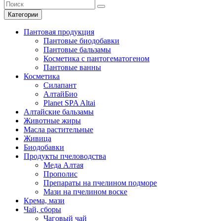
Категории
Пантовая продукция
Пантовые биодобавки
Пантовые бальзамы
Косметика с пантогематогеном
Пантовые ванны
Косметика
Силапант
АлтайБио
Planet SPA Altai
Алтайские бальзамы
Животные жиры
Масла растительные
Живица
Биодобавки
Продукты пчеловодства
Меда Алтая
Прополис
Препараты на пчелином подморе
Мази на пчелином воске
Крема, мази
Чай, сборы
Чаговый чай